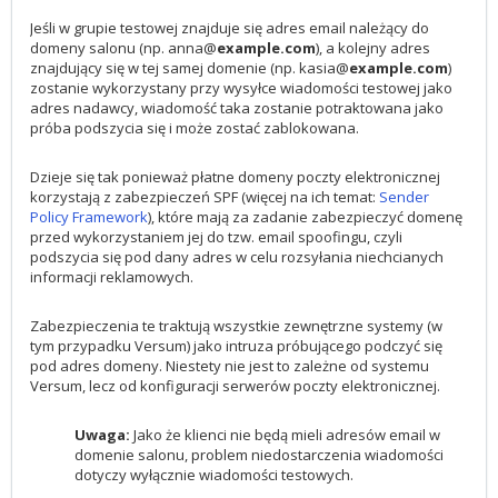
Jeśli w grupie testowej znajduje się adres email należący do
domeny salonu (np. anna@
example.com
), a kolejny adres
znajdujący się w tej samej domenie (np. kasia@
example.com
)
zostanie wykorzystany przy wysyłce wiadomości testowej jako
adres nadawcy, wiadomość taka zostanie potraktowana jako
próba podszycia się i może zostać zablokowana.
Dzieje się tak ponieważ płatne domeny poczty elektronicznej
korzystają z zabezpieczeń SPF (więcej na ich temat:
Sender
Policy Framework
), które mają za zadanie zabezpieczyć domenę
przed wykorzystaniem jej do tzw. email spoofingu, czyli
podszycia się pod dany adres w celu rozsyłania niechcianych
informacji reklamowych.
Zabezpieczenia te traktują wszystkie zewnętrzne systemy (w
tym przypadku Versum) jako intruza próbującego podczyć się
pod adres domeny. Niestety nie jest to zależne od systemu
Versum, lecz od konfiguracji serwerów poczty elektronicznej.
Uwaga:
Jako że klienci nie będą mieli adresów email w
domenie salonu, problem niedostarczenia wiadomości
dotyczy wyłącznie wiadomości testowych.