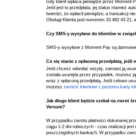
Gdy klient wpłaca pieniądze przez Moment Pa
Jeśli jest to przedpłata, jej status również au
twierdzi, że wpłacił pieniądze, a transakcji 
Obsługi Klienta pod numerem 33 482 43 21, a
Czy SMS-y
wysyłane do klientów
w związk
SMS-y wysyłane z Moment Pay są darmowe
Co się stanie z opłaconą przedpłatą, jeśli
Jeśli chcesz odwołać wizytę, zamiast ją us
została usunięta przez przypadek, możesz j
wraz z opłaconą przedpłatą. Jeśli celowo us
możesz
zwrócić klientowi z poziomu karty kl
Jak długo klient będzie czekał na zwrot ś
Versum?
W przypadku zwrotu płatności dokonanej prz
ciągu 1-2 dni roboczych - czas realizacji je
poszczególnych bankach. W przypadku zwrot