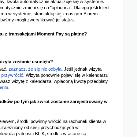
y, kwota automatycznie aktualizuje się w systemie.
tomatycznie zmieni się na “opłacona”. Dlatego jeśli klient
nie ma w systemie, skontaktuj się z naszym Biurem
byśmy mogli zweryfikować jej status.
u z transakcjami Moment Pay są płatne?
.
 wizyta zostanie usunięta?
uwać,
zaznacz, że się nie odbyła
. Jeśli jednak wizyta
ą
przywrócić
. Wizyta ponownie pojawi się w kalendarzu
uwasz wizytę z kalendarza, wpłaconą kwotę przedpłaty
ienta
.
rodków po tym jak zwrot zostanie zarejestrowany w
elewem, środki powinny wrócić na rachunek klienta w
st uzależniony od sesji przychodzących w
ów dla płatności BLIK, środki zwracane są