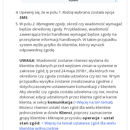
Upewnij się, że w polu
1. Rodzaj
wybrana została opcja
SMS
W polu
2. Wymagane zgody
, określ czy wiadomość wymagać
będzie określonej zgody. Przykładowo, wiadomość
zawierająca treści handlowe wymagać będzie zgody na
przesyłanie informacji handlowych. W takim przypadku
system wyśle ją tylko do klientów, którzy wyrazili
odpowiednią zgodę.
UWAGA:
Wiadomość zostanie również wysłana do
klientów dodanych przed wejściem zmian w systemie w
zakresie zgód, tj. przed 24 maja 2018 r., dla których nie
określono czy zgoda została udzielona czy też nie. W tym
przypadku wysyłka zostanie zrealizowana zgodnie z
dotychczasowymi ustawieniami komunikacji z klientem.
Aby określić czy zgoda została udzielona czy nie, można
dokonać edycji udzielonych przez klienta zgód w karcie
klienta, w sekcji
komunikacja
(
>Więcej na ten temat
).
Możesz również ustalić stan zgód dla wielu klientów
jednocześnie w dziele
Klienci
,
poprzez zaznaczenie
grupy klientów i kliknięcie przycisku
operacje
>
ustal
stan zgód
.
> Więcej na temat ustalania zgód dla wielu
klientów jednocześnie