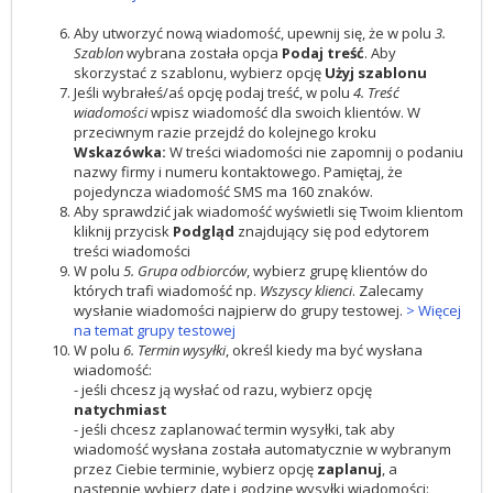
Aby utworzyć nową wiadomość, upewnij się, że w polu
3.
Szablon
wybrana została opcja
Podaj treść
. Aby
skorzystać z szablonu, wybierz opcję
Użyj szablonu
Jeśli wybrałeś/aś opcję podaj treść, w polu
4.
Treść
wiadomości
wpisz wiadomość dla swoich klientów. W
przeciwnym razie przejdź do kolejnego kroku
Wskazówka:
W treści wiadomości nie zapomnij o podaniu
nazwy firmy i numeru kontaktowego. Pamiętaj, że
pojedyncza wiadomość SMS ma 160 znaków.
Aby sprawdzić jak wiadomość wyświetli się Twoim klientom
kliknij przycisk
Podgląd
znajdujący się pod edytorem
treści wiadomości
W polu
5. Grupa odbiorców
, wybierz grupę klientów do
których trafi wiadomość np.
Wszyscy klienci
. Zalecamy
wysłanie wiadomości najpierw do grupy testowej.
> Więcej
na temat grupy testowej
W polu
6. Termin wysyłki
, określ kiedy ma być wysłana
wiadomość:
- jeśli chcesz ją wysłać od razu, wybierz opcję
natychmiast
- jeśli chcesz zaplanować termin wysyłki, tak aby
wiadomość wysłana została automatycznie w wybranym
przez Ciebie terminie, wybierz opcję
zaplanuj
, a
następnie wybierz datę i godzinę wysyłki wiadomości: