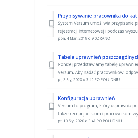
Przypisywanie pracownika do kate
System Versum umożliwia przypisanie pr
rejestracji internetowej i podczas wysz
pon, 4 Mar, 2019 o 9:02 RANO
Tabela uprawnień poszczególny
Poniżej przedstawiamy tabelę uprawni
Versum. Aby nadać pracownikowi odpowi
pt, 3 Sty, 2020 o 3:42 PO POŁUDNIU
Konfiguracja uprawnień
Versum to program, który usprawnia p
także recepcjonistom i pracownikom wy
pt, 10 Sty, 2020 o 3:41 PO POŁUDNIU