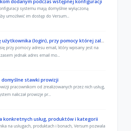
ikom dodanym podczas wstępnej konfiguracji
onfiguracji systemu mają domyślnie wyłączoną
by umożliwić im dostęp do Versum...
Jak utworzyć pracownikowi nazwę użytkownika (login), przy pomocy której zaloguje się do systemu
 przy pomocy adresu email, który wpisany jest na
Czasem jednak adres email mo...
- domyślne stawki prowizji
wizji pracownikom od zrealizowanych przez nich usług,
tem naliczał prowizje pr...
la konkretnych usług, produktów i kategorii
nika na usługach, produktach i bonach, Versum pozwala